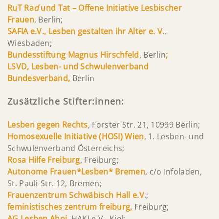
RuT Ra
d
und Tat – Offene Initiative Lesbischer
Frauen
, Berlin;
SAFIA e.V., Lesben gestalten ihr Alter e. V.
,
Wiesbaden;
Bundesstiftung Magnus Hirschfeld
,
Berlin
;
LSVD,
Lesben- und Schwulenverband
Bundesverband,
Berlin
Zusätzliche Stifter:innen:
Lesben gegen Rechts
, Forster Str. 21, 10999 Berlin;
Homosexuelle Initiative (HOSI) Wien
, 1. Lesben- und
Schwulenverband Österreichs;
Rosa Hilfe Freiburg
, Freiburg;
Autonome Frauen*Lesben* Bremen
, c/o Infoladen,
St. Pauli-Str. 12, Bremen;
Frauenzentrum Schwäbisch Hall e.V
.;
feministisches zentrum freiburg,
Freiburg;
AG Lesben Ahoi,
HAKI e.V., Kiel;